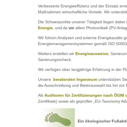
Verbesserte Energieeffizienz und der Einsatz ern
Maßnahmen wirtschaftliche Vorteile. Wir unterst
Die Schwerpunkte unserer Tätigkeit liegen dabei
Energie
,
und da
vor
allem Photovoltaik (PV-Anlag
Wir führen Analysen und externe Energieaudits 
Energiemanagementsystemen gemäß ISO 50001. W
Weiters erstellen wir
Energieausweise
,
Sanierun
Sanierungsscheck.
Wir verfügen über langjährige Erfahrung in der
Unsere
beratende
n Ingenieure
unterstützen Si
die Ausschreibung und Bieterauswahl bis hin z
Als
Auditoren für Zertifizierungen nach ÖGN
Zertifikate) sowie als geprüfter „EU-Taxonomy A
Energieeffizienz, Photovolt
Ein ökologischer Fußabd