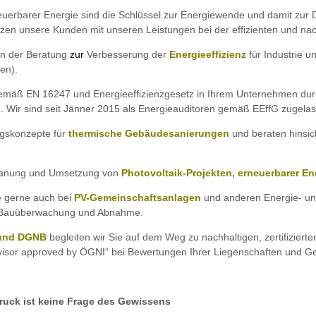
euerbarer Energie sind die Schlüssel zur Energiewende und damit zur D
ützen unsere Kunden mit unseren Leistungen bei der effizienten und n
 in der Beratung
zur
Verbesserung der
Energieeffizienz
für Industrie 
en).
gemäß EN 16247 und Energieeffizienzgesetz in Ihrem Unternehmen durc
ir sind seit Jänner 2015 als Energieauditoren gemäß EEffG zugelas
gskonzepte für
thermische Gebäudesanierungen
und beraten hinsic
 Planung und Umsetzung von
Photovoltaik-Projekten, erneuerbarer E
e gerne auch bei
PV-Gemeinschaftsanlagen
und anderen Energie- un
ur Bauüberwachung und Abnahme.
I und DGNB
begleiten wir Sie auf dem Weg zu nachhaltigen, zertifizier
dvisor approved by ÖGNI“ bei Bewertungen Ihrer Liegenschaften und Ge
aik
ruck ist keine Frage des Gewissens